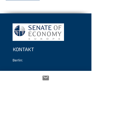
KONTAKT
Berlin:
Haus der Bundespressekonferenz
Schiffbauerdamm 40 / 2401
10117 Berlin
Tel.
+49 30 2060 73 770
Fax +49 30 2060 73 779
Schwäbisch Hall:
Dr. Walter Döring