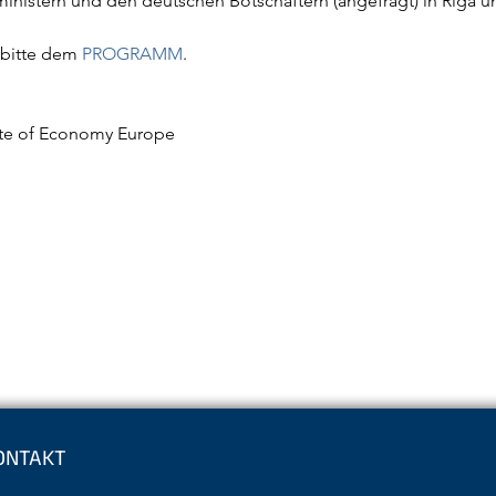
ministern und den deutschen Botschaftern (angefragt) in Riga u
 bitte dem 
PROGRAMM
.
ate of Economy Europe
ONTAKT