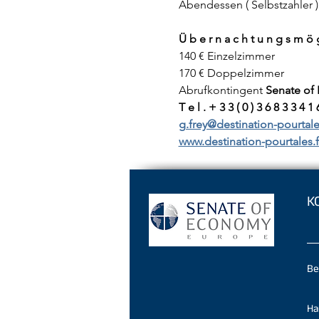
Abendessen ( Selbstzahler )
Ü b e r n a c h t u n g s m ö g 
140 € Einzelzimmer
170 € Doppelzimmer
Abrufkontingent
Senate of
T e l . + 3 3 ( 0 ) 3 6 8 3 3 4 1 
g.frey@destination-pourtale
www.destination-pourtales.f
K
Be
Ha