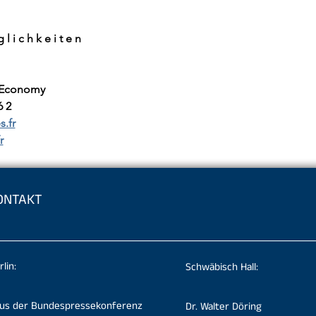
l i c h k e i t e n
 Economy
6 2
s.fr
r
ONTAKT
rlin:
Schwäbisch Hall:
us der Bundespressekonferenz
Dr. Walter Döring