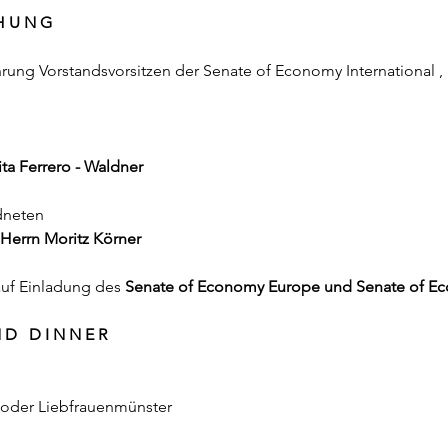
 H U N G
hrung Vorstandsvorsitzen der Senate of Economy International ,
ta Ferrero - Waldner
dneten
Herrn Moritz Körner
auf Einladung des
Senate of Economy Europe und Senate of Ec
N D D I N N E R
 oder Liebfrauenmünster