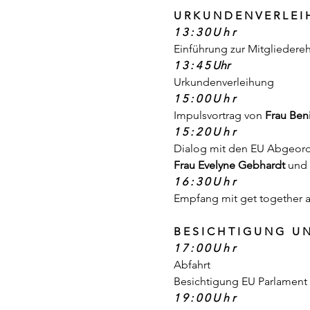
U R K U N D E N V E R L E I
1 3 : 3 0 U h r
Einführung zur Mitgliedere
1 3 : 4 5 Uhr
Urkundenverleihung
1 5 : 0 0 U h r
Impulsvortrag von
Frau Beni
1 5 : 2 0 U h r
Dialog mit den EU Abgeor
Frau Evelyne Gebhardt
und
1 6 : 3 0 U h r
Empfang mit get together 
B E S I C H T I G U N G U 
1 7 : 0 0 U h r
Abfahrt
Besichtigung EU Parlament
1 9 : 0 0 U h r