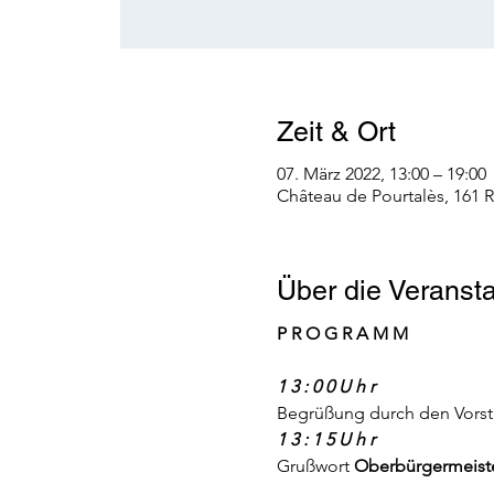
Zeit & Ort
07. März 2022, 13:00 – 19:00
Château de Pourtalès, 161 
Über die Veransta
P R O G R A M M
1 3 : 0 0 U h r
Begrüßung durch den Vorst
1 3 : 1 5 U h r
Grußwort
Oberbürgermeiste