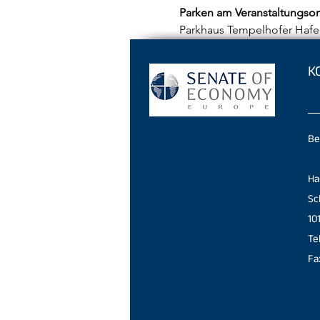
Parken am Veranstaltungsor
Parkhaus Tempelhofer Hafe
K
Be
Ha
Sc
10
Te
Fa