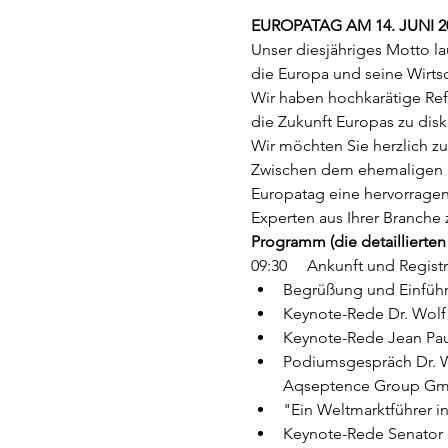
EUROPATAG AM 14. JUNI 20
Unser diesjähriges Motto la
die Europa und seine Wirts
Wir haben hochkarätige Refe
die Zukunft Europas zu disk
Wir möchten Sie herzlich zu
Zwischen dem ehemaligen F
Europatag eine hervorragen
Experten aus Ihrer Branche 
Programm (die detaillierten
09:30     Ankunft und Regist
Begrüßung und Einfüh
Keynote-Rede Dr. Wolf R
Keynote-Rede Jean Pau
Podiumsgespräch Dr. Wa
Aqseptence Group G
"Ein Weltmarktführer i
Keynote-Rede Senator D