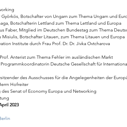
working
r Györkös, Botschafter von Ungarn zum Thema Ungarn und Eur
aga, Botschafterin Lettland zum Thema Lettland und Europa
us Faber, Mitglied im Deutschen Bundestag zum Thema Deuts
Misiulis, Botschafter Litauen, zum Thema Litauen und Europa
tion Institute durch Frau Prof. Dr. Dr. Jivka Ovtcharova
rof. Anterist zum Thema Fehler im ausländischen Markt
 Programmkoordinatorin Deutsche Gesellschaft für Internation
orsitzender des Ausschusses für die Angelegenheiten der Euro
errn Hofreiter
ung des Senat of Economy Europa und Networking
ltung
April 2023
erlin