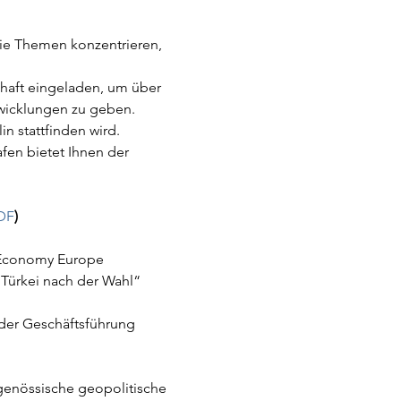
die Themen konzentrieren, 
haft eingeladen, um über 
twicklungen zu geben.
n stattfinden wird. 
en bietet Ihnen der 
DF
)
f Economy Europe
Türkei nach der Wahl“
er Geschäftsführung 
genössische geopolitische 