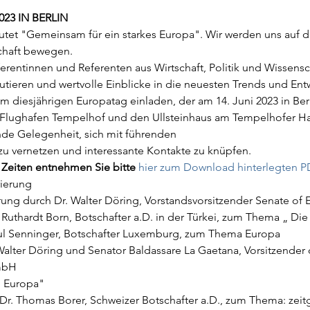
23 IN BERLIN
utet "Gemeinsam für ein starkes Europa". Wir werden uns auf 
chaft bewegen.
rentinnen und Referenten aus Wirtschaft, Politik und Wissensc
utieren und wertvolle Einblicke in die neuesten Trends und En
m diesjährigen Europatag einladen, der am 14. Juni 2023 in Berli
lughafen Tempelhof und den Ullsteinhaus am Tempelhofer Haf
de Gelegenheit, sich mit führenden
zu vernetzen und interessante Kontakte zu knüpfen.
 Zeiten entnehmen Sie bitte 
hier zum Download hinterlegten P
rierung
rung durch Dr. Walter Döring, Vorstandsvorsitzender Senate o
uthardt Born, Botschafter a.D. in der Türkei, zum Thema „ Die 
l Senninger, Botschafter Luxemburg, zum Thema Europa
lter Döring und Senator Baldassare La Gaetana, Vorsitzender d
mbH
n Europa"
r. Thomas Borer, Schweizer Botschafter a.D., zum Thema: zeit