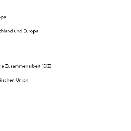
opa
chland und Europa
ale Zusammenarbeit (GIZ) 
päischen Union