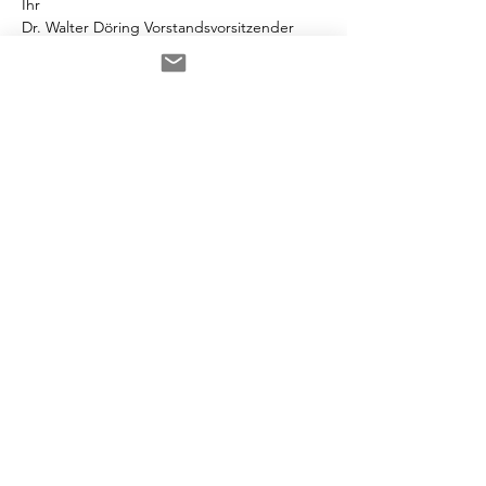
Ihr
Dr. Walter Döring Vorstandsvorsitzender
Senate of Economy Europe
After work talk lets talk about Europe 25.11.2024
.pdf
Download PDF • 461KB
KONTAKT