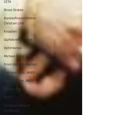
CETA
Bruce Stokes
Bundesfinanzminister
Christian Lind
Kroatien
Gipfeltreffen Senat
Optimismus
Michael Georg Link
From Vision to Market
Andreas Glück, MdEP
Moritz Körner, MdEP
Europa-Tag
DEXIT
Europaparlament
Straßburg