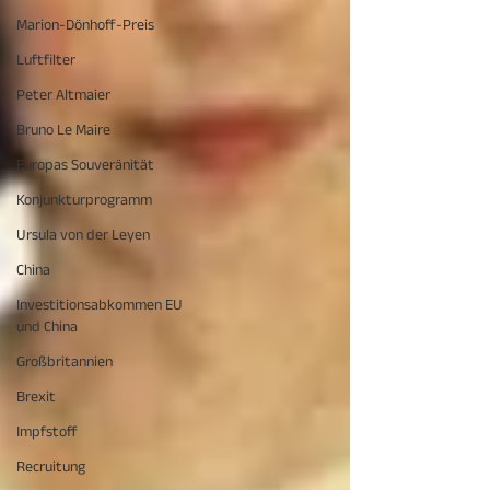
Marion-Dönhoff-Preis
Luftfilter
Peter Altmaier
Bruno Le Maire
Europas Souveränität
Konjunkturprogramm
Ursula von der Leyen
China
Investitionsabkommen EU
und China
Großbritannien
Brexit
Impfstoff
Recruitung