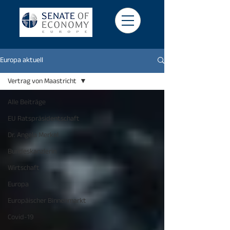
Europa aktuell
Vertrag von Maastricht
Alle Beiträge
EU Ratspräsidentschaft
Dr. Angela Merkel
Bundeskanzlerin
Wirtschaft
Europa
Europäischer Binnenmarkt
Covid-19