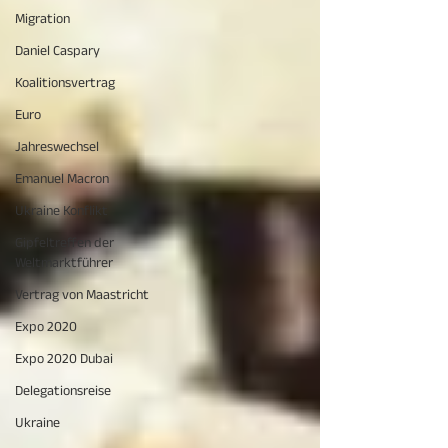
Migration
Daniel Caspary
Koalitionsvertrag
Euro
Jahreswechsel
Emanuel Macron
Ukraine Konflikt
Gipfeltreffen der
Weltmarktführer
Vertrag von Maastricht
Expo 2020
Expo 2020 Dubai
Delegationsreise
Ukraine