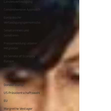
Landesverteidigung
Comprehensive Approach
Europäische
Verteidigungsgemeinscha
Senatorinnen und
Senatoren
Pressemeldung unserer
Mitglieder
Im Senate of Economy
Europe
US Wahl
Joe Biden
Donald Trump
US Präsidentschaftswahl
EU
Margrethe Vestager