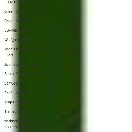
EU Klimapaket
Green Deal
Green New Deal
EU-Kommission
Wolfgang Ischinger
Jean-Claude-Juncker-
Preis
Jean Claude Juncker
Senat Europa, Schweiz
Schweiz
Prof. Lars Feld
Ampelkoalition
Thierry Breton
technologische
Souveränität