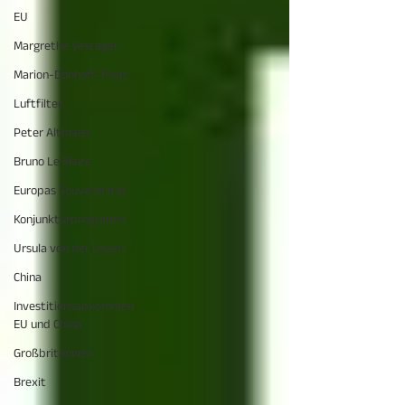
EU
Margrethe Vestager
Marion-Dönhoff-Preis
Luftfilter
Peter Altmaier
Bruno Le Maire
Europas Souveränität
Konjunkturprogramm
Ursula von der Leyen
China
Investitionsabkommen
EU und China
Großbritannien
Brexit