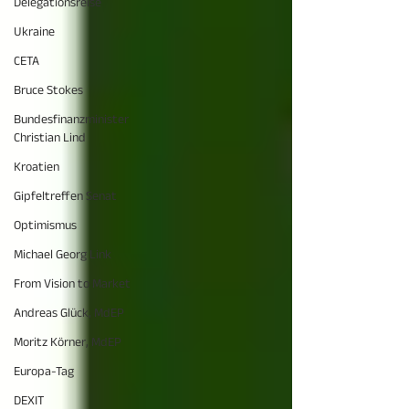
Delegationsreise
Ukraine
CETA
Bruce Stokes
Bundesfinanzminister
Christian Lind
Kroatien
Gipfeltreffen Senat
Optimismus
Michael Georg Link
From Vision to Market
Andreas Glück, MdEP
Moritz Körner, MdEP
Europa-Tag
DEXIT