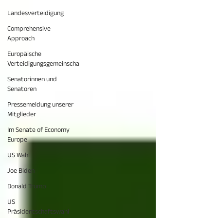
Landesverteidigung
Comprehensive
Approach
Europäische
Verteidigungsgemeinscha
Senatorinnen und
Senatoren
Pressemeldung unserer
Mitglieder
Im Senate of Economy
Europe
US Wahl
Joe Biden
Donald Trump
US
Präsidentschaftswahl