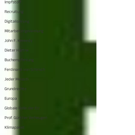
Impfstoff
Recruitung
Digitalisierung
Mitarbeitergewinnung
John F. Kennedy
Dieter Härthe
Buchempfehlung
Ferdinand von Schirach
Jeder Mensch
Grundrechte
Europa
Globale Rolle der EU
Prof. Günther Verheugen
Klimapaket